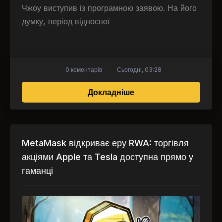
Чжоу виступив із програмною заявою. На його
думку, період відносної
0 коментарів
Сьогодні, 03:28
про Бен Чжоу: Регуля
Докладніше
MetaMask відкриває еру RWA: торгівля
акціями Apple та Tesla доступна прямо у
гаманці