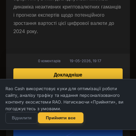
динаміка неактивних криптовалютних гаманців
і прогнози експертів щодо потенційного
зростання вартості цієї цифрової валюти до
2024 року.
0 коментарів
19-05-2026, 19:17
про XRP на шляху до 
Докладніше
Rao Cash використовує куки для оптимізації роботи
сайту, аналізу трафіку та надання персоналізованого
контенту екосистеми RAO. Натискаючи «Прийняти», ви
ChainLink: Ключ до реальних активів і
погоджуєтесь з умовами.
лідер у DeFi
Відхилити
Прийняти все