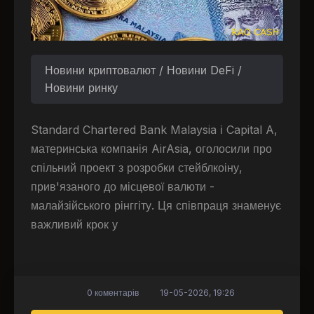
Новини криптовалют / Новини DeFi /
Новини ринку
Standard Chartered Bank Malaysia і Capital A,
материнська компанія AirAsia, оголосили про
спільний проект з розробки стейблкоіну,
прив'язаного до місцевої валюти -
малайзійського рінггіту. Ця співпраця знаменує
важливий крок у
0 коментарів
19-05-2026, 19:26