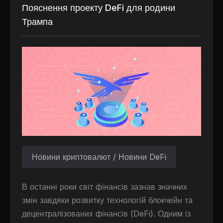
Пояснення проекту DeFi для родини
Трампа
Новини криптовалют / Новини DeFi
В останні роки світ фінансів зазнав значних
змін завдяки розвитку технологій блокчейн та
децентралізованих фінансів (DeFi). Одним із