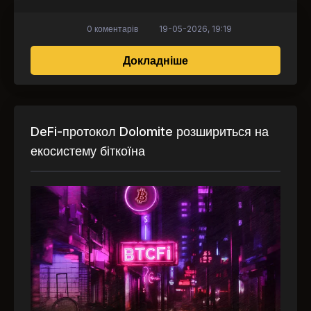
0 коментарів
19-05-2026, 19:19
про Ринок DeFi впав н
Докладніше
DeFi-протокол Dolomite розшириться на
екосистему біткоїна