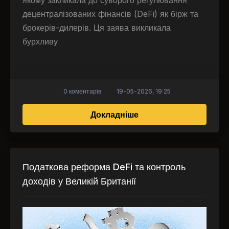
якому закликала до суворого регулювання
децентралізованих фінансів (DeFi) як бірж та
брокерів-дилерів. Ця заява викликала
бурхливу
0 коментарів
19-05-2026, 19:25
про Citadel просить 
Докладніше
Податкова реформа DeFi та контроль
доходів у Великій Британії