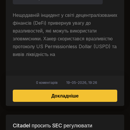
Нещодавній інцидент у світі децентралізованих
фінансів (DeFi) привернув увагу до
вразливостей, які можуть використати
зловмисники. Хакер скористався вразливістю
протоколу US Permissionless Dollar (USPD) та
вивів ліквідність на
0 коментарів
19-05-2026, 19:26
про Хакер знищив про
Докладніше
Citadel просить SEC регулювати