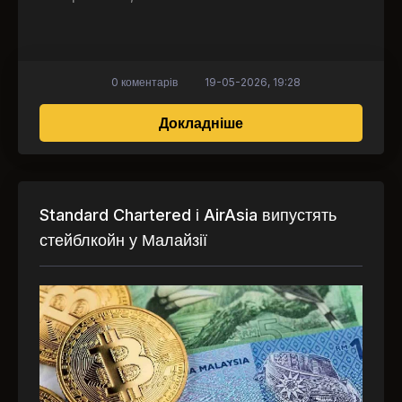
0 коментарів
19-05-2026, 19:28
про MetaMask відкрива
Докладніше
Standard Chartered і AirAsia випустять
стейблкойн у Малайзії