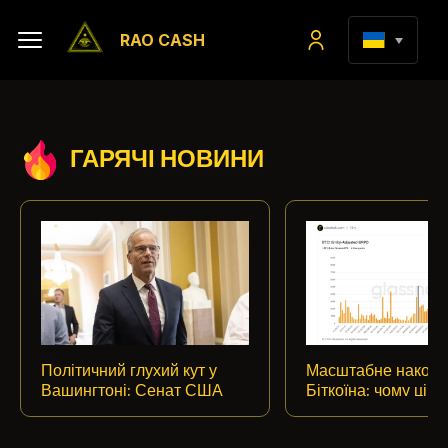
RAO CASH
ГАРЯЧІ НОВИНИ
Політичний глухий кут у
Масштабне накопи
Вашингтоні: Сенат США
Біткоїна: чому ціно
переніс голосування за
63 000 доларів
історичний законопроєкт
перетворилася на 