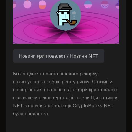
Новини криптовалют / Новини NFT
Біткоїн досяг нового цінового рекорду,
потягнувши за собою решту ринку. Оптимізм
поширюється і на інші підсектори криптовалют,
включаючи неконвертовані токени Цього тижня
NFT з популярної колекції CryptoPunks NFT
були продані за