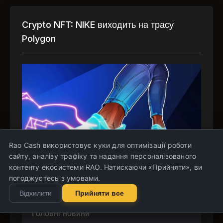
Crypto NFT: NIKE виходить на трасу
Polygon
Rao Cash використовує куки для оптимізації роботи
сайту, аналізу трафіку та надання персоналізованого
контенту екосистеми RAO. Натискаючи «Прийняти», ви
погоджуєтесь з умовами.
Відхилити
Прийняти все
Новини криптовалют / Новини NFT /
Головні новини