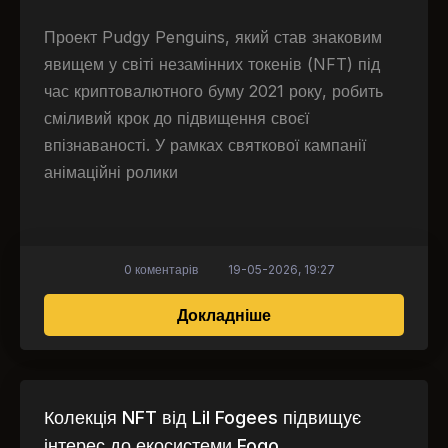
Проект Pudgy Penguins, який став знаковим
явищем у світі незамінних токенів (NFT) під
час криптовалютного буму 2021 року, робить
сміливий крок до підвищення своєї
впізнаваності. У рамках святкової кампанії
анімаційні ролики
0 коментарів
19-05-2026, 19:27
про Анімаційні відео 
Докладніше
Колекція NFT від Lil Fogees підвищує
інтерес до екосистеми Fogo