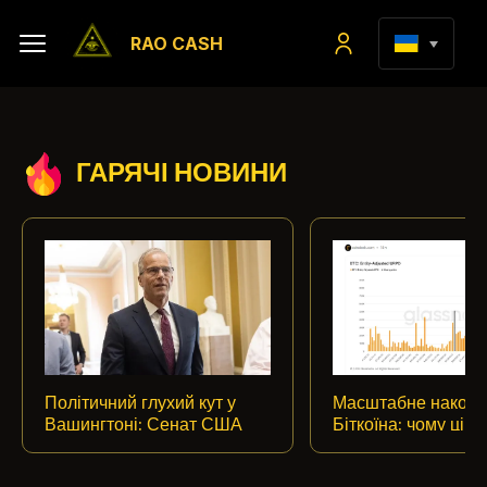
RAO CASH
ГАРЯЧІ НОВИНИ
Політичний глухий кут у
Масштабне накопи
Вашингтоні: Сенат США
Біткоїна: чому ціно
переніс голосування за
63 000 доларів
історичний законопроєкт
перетворилася на 