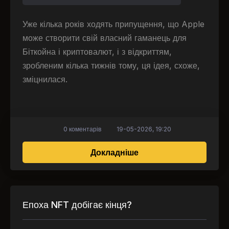
Уже кілька років ходять припущення, що Apple
може створити свій власний гаманець для
Біткойна і криптовалют, і з відкриттям,
зробленим кілька тижнів тому, ця ідея, схоже,
зміцнилася.
0 коментарів
19-05-2026, 19:20
про Ідея біткоїн-гама
Докладніше
Епоха NFT добігає кінця?