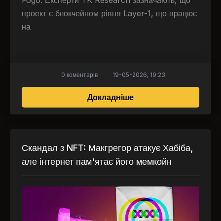
Fogo. Експерти TK Research зазначають, що
проект є блокчейном рівня Layer-1, що працює
на
0 коментарів
19-05-2026, 19:23
про Колекція NFT від 
Докладніше
Скандал з NFT: Макгрегор атакує Хабіба,
але інтернет пам'ятає його мемкойн