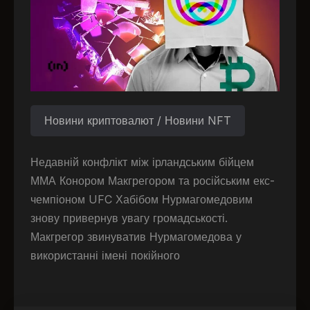
Новини криптовалют / Новини NFT
Недавній конфлікт між ірландським бійцем
ММА Конором Макгрегором та російським екс-
чемпіоном UFC Хабібом Нурмагомедовим
знову привернув увагу громадськості.
Макгрегор звинуватив Нурмагомедова у
використанні імені покійного