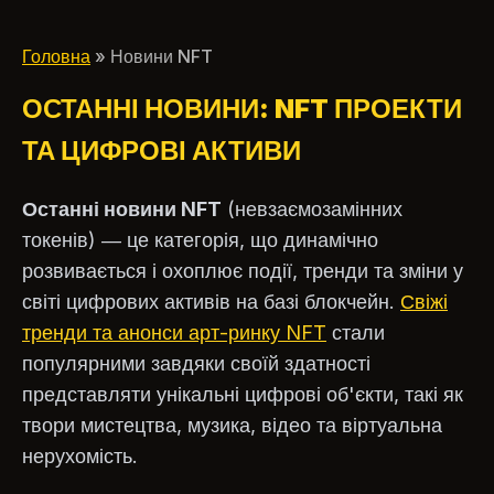
про регулювання цифрових
поле битви покупц
активів
Головна
» Новини NFT
ОСТАННІ НОВИНИ: NFT ПРОЕКТИ
ТА ЦИФРОВІ АКТИВИ
Останні новини NFT
(невзаємозамінних
токенів) — це категорія, що динамічно
розвивається і охоплює події, тренди та зміни у
світі цифрових активів на базі блокчейн.
Свіжі
тренди та анонси арт-ринку NFT
стали
популярними завдяки своїй здатності
представляти унікальні цифрові об'єкти, такі як
твори мистецтва, музика, відео та віртуальна
нерухомість.