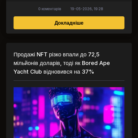
0 коментарів
19-05-2026, 19:28
про Plush Pepe на TO
Докладніше
Продажі NFT різко впали до 72,5
мільйонів доларів, тоді як Bored Ape
Yacht Club відновився на 37%