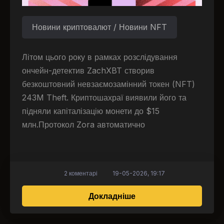
Новини криптовалют / Новини NFT
Літом цього року в рамках розслідування
ончейн-детектив ZachXBT створив
безкоштовний невзаємозамінний токен (NFT)
243M Theft. Криптошахраї виявили його та
підняли капіталізацію монети до $15
млн.Протокол Zora автоматично
2 коментарі
19-05-2026, 19:17
про NFT від ZachXBT
Докладніше