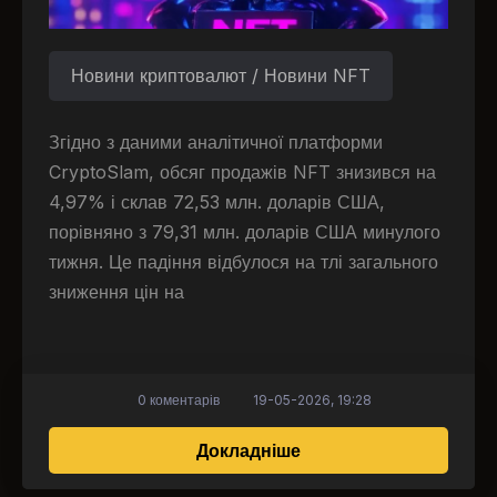
Новини криптовалют / Новини NFT
Згідно з даними аналітичної платформи
CryptoSlam, обсяг продажів NFT знизився на
4,97% і склав 72,53 млн. доларів США,
порівняно з 79,31 млн. доларів США минулого
тижня. Це падіння відбулося на тлі загального
зниження цін на
0 коментарів
19-05-2026, 19:28
про Продажі NFT різко
Докладніше