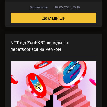
0 коментарів
19-05-2026, 19:19
про Епоха NFT добігає
Докладніше
NFT від ZachXBT випадково
перетворився на мемкоін