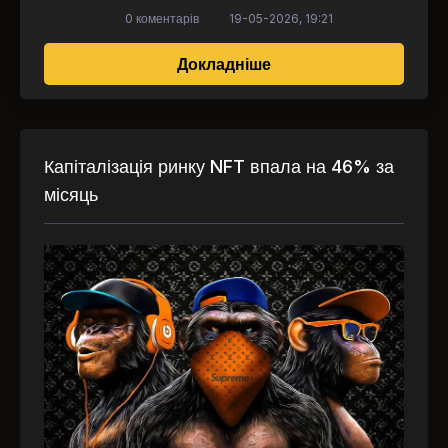
0 коментарів
19-05-2026, 19:21
про Скандал з NFT: Ма
Докладніше
Капіталізація ринку NFT впала на 46% за
місяць