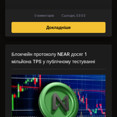
0 коментарів
Сьогодні, 03:03
про Astarter та Triko
Докладніше
Блокчейн протоколу NEAR досяг 1
мільйона TPS у публічному тестуванні