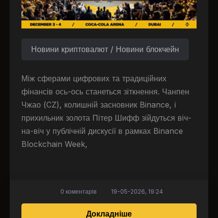
Новини криптовалют / Новини блокчейн
Між сферами цифрових та традиційних
фінансів ось-ось станеться зіткнення. Чанпен
Чжао (CZ), колишній засновник Binance, і
прихильник золота Пітер Шифф зійдуться віч-
на-віч у публічній дискусії в рамках Binance
Blockchain Week,
0 коментарів
19-05-2026, 19:24
про CZ та Пітер Шифф
Докладніше