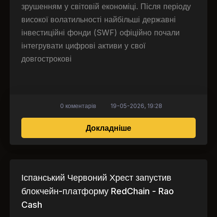
зрушенням у світовій економіці. Після періоду
високої волатильності найбільші державні
інвестиційні фонди (SWF) офіційно почали
інтегрувати цифрові активи у свої
довгострокові
0 коментарів
19-05-2026, 19:28
про Глобальний фінан
Докладніше
Іспанський Червоний Хрест запустив
блокчейн-платформу RedChain - Rao
Cash