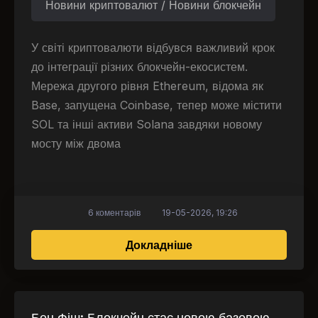
Новини криптовалют / Новини блокчейн
У світі криптовалюти відбувся важливий крок
до інтеграції різних блокчейн-екосистем.
Мережа другого рівня Ethereum, відома як
Base, запущена Coinbase, тепер може містити
SOL та інші активи Solana завдяки новому
мосту між двома
6 коментарів
19-05-2026, 19:26
про Solana та Ethereu
Докладніше
Бен Фіш: Блокчейн стає новою базовою