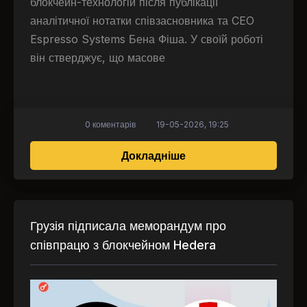
блокчейн-технологій після публікації
аналітичної нотатки співзасновника та CEO
Espresso Systems Бена Фіша. У своїй роботі
він стверджує, що масове
0 коментарів
19-05-2026, 19:25
про Бен Фіш: Блокчей
Докладніше
Грузія підписала меморандум про
співпрацю з блокчейном Hedera