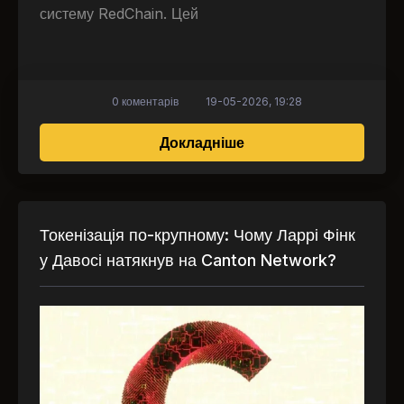
систему RedChain. Цей
0 коментарів
19-05-2026, 19:28
про Іспанський Черво
Докладніше
Токенізація по-крупному: Чому Ларрі Фінк
у Давосі натякнув на Canton Network?