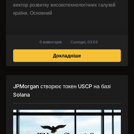
вектор розвитку високотехнологічних галузей
країни. Основний
0 коментарів
Сьогодні, 03:03
про Цифрова трансфор
Докладніше
JPMorgan створює токен USCP на базі
Solana