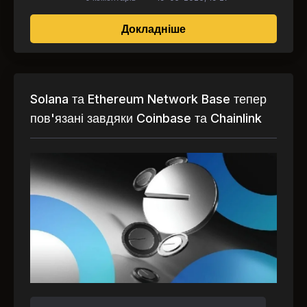
про Токенізація по-кр
Докладніше
Solana та Ethereum Network Base тепер
пов'язані завдяки Coinbase та Chainlink