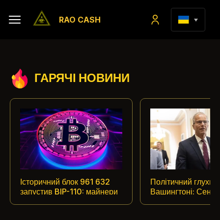
RAO CASH
ГАРЯЧІ НОВИНИ
Історичний блок 961 632
Політичний глухий 
запустив BIP-110: майнери
Вашингтоні: Сена
та ноди Біткоїна вступили у
переніс голосуван
відкрите протистояння
історичний законо