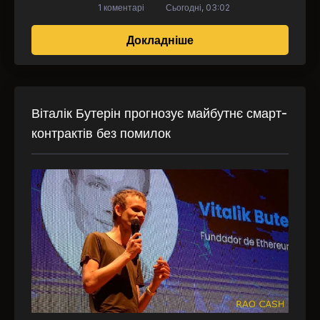
1 коментарі
Сьогодні, 03:02
про JPMorgan створює
Докладніше
Віталік Бутерін прогнозує майбутнє смарт-
контрактів без помилок