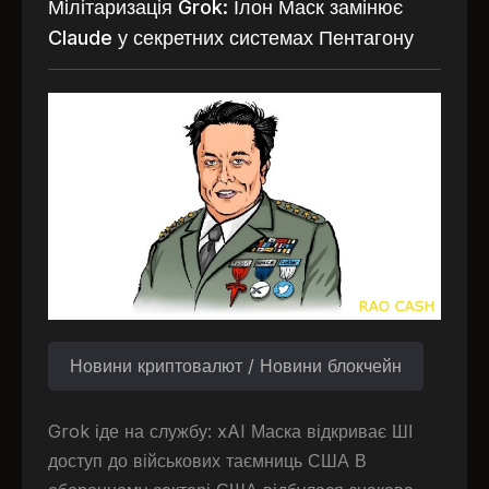
Мілітаризація Grok: Ілон Маск замінює
Claude у секретних системах Пентагону
Новини криптовалют / Новини блокчейн
Grok іде на службу: xAI Маска відкриває ШІ
доступ до військових таємниць США В