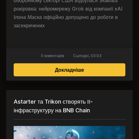
оборонному секторі США відбулася знакова
рокіровка: нейромережу Grok від компанії xAI
Ілона Маска офіційно допущено до роботи в
засекречених
0 коментарів
Сьогодні, 03:03
про Мілітаризація Gro
Докладніше
Astarter та Trikon створять ІІ-
інфраструктуру на BNB Chain