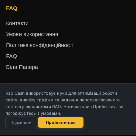
FAQ
Контакти
Умови використання
Політика конфіденційності
FAQ
Біла Папера
English
Русский
Deutsch
Français
Español
简体中文
हिंदी
Rao Cash використовує куки для оптимізації роботи
Türkçe
Português
Nederlands
Українська
сайту, аналізу трафіку та надання персоналізованого
контенту екосистеми RAO. Натискаючи «Прийняти», ви
погоджуєтесь з умовами.
Copyright © Rao Cash 2023-2026. Всі права
Відхилити
Прийняти все
захищені!