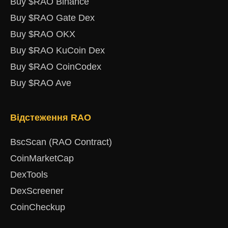
Buy $RAO Binance
Buy $RAO Gate Dex
Buy $RAO OKX
Buy $RAO KuCoin Dex
Buy $RAO CoinCodex
Buy $RAO Ave
Відстеження RAO
BscScan (RAO Contract)
CoinMarketCap
DexTools
DexScreener
CoinCheckup