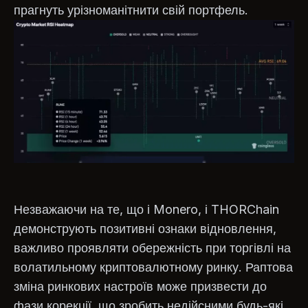
прагнуть урізноманітнити свій портфель.
Незважаючи на те, що і Monero, і THORChain
демонструють позитивні ознаки відновлення,
важливо проявляти обережність при торгівлі на
волатильному криптовалютному ринку. Раптова
зміна ринкових настроїв може призвести до
фази корекції, що зробить недійсними будь-які