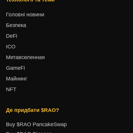
Головні новини
Безпека
DeFi
ICO
Метавселенная
GameFi
Майнинг
NFT
Де придбати $RAO?
Buy $RAO PancakeSwap