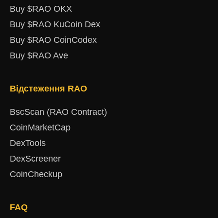
Buy $RAO OKX
Buy $RAO KuCoin Dex
Buy $RAO CoinCodex
Buy $RAO Ave
Відстеження RAO
BscScan (RAO Contract)
CoinMarketCap
DexTools
DexScreener
CoinCheckup
FAQ