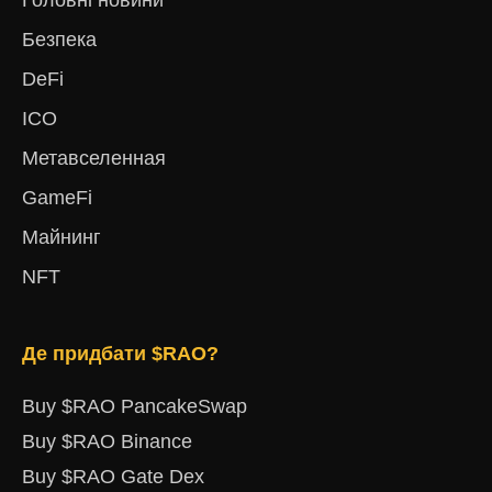
Безпека
DeFi
ICO
Метавселенная
GameFi
Майнинг
NFT
Де придбати $RAO?
Buy $RAO PancakeSwap
Buy $RAO Binance
Buy $RAO Gate Dex