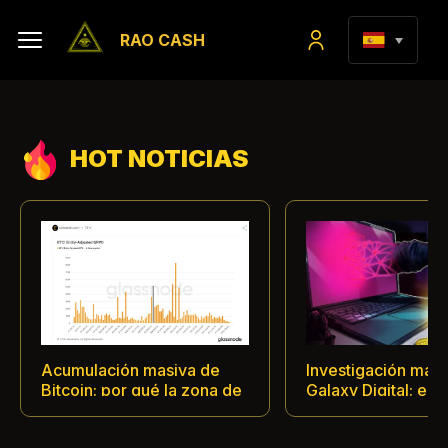
RAO CASH
HOT NOTICIAS
Acumulación masiva de
Investigación masi
Bitcoin: por qué la zona de
Galaxy Digital: el 
precios de 63 000 dólares
confirmado de Bitc
se ha transformado en el
través de la vulner