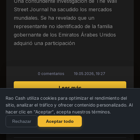
Una contundente investigación de The Wall
Street Journal ha sacudido los mercados
mundiales. Se ha revelado que un
representante no identificado de la familia
gobernante de los Emiratos Árabes Unidos
adquirió una participación
0 comentarios
19.05.2026, 19:27
sobre Un miembro de la 
Leer más
Rao Cash utiliza cookies para optimizar el rendimiento del
sitio, analizar el tráfico y ofrecer contenido personalizado. Al
hacer clic en "Aceptar", acepta nuestros términos.
Ripple aparece en primera plana del New
Rechazar
Aceptar todo
York Times