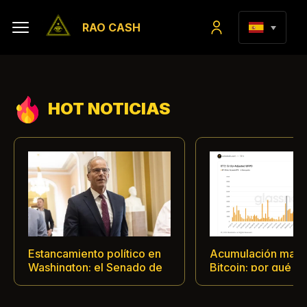
RAO CASH
HOT NOTICIAS
Estancamiento político en
Acumulación masi
Washington: el Senado de
Bitcoin: por qué la
EE. UU. pospone la
precios de 63 000
votación sobre el histórico
se ha transformado