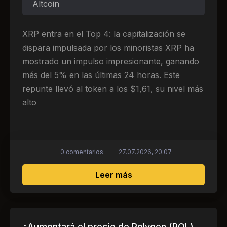
Altcoin
XRP entra en el Top 4: la capitalización se
dispara impulsada por los minoristas XRP ha
mostrado un impulso impresionante, ganando
más del 5% en las últimas 24 horas. Este
repunte llevó al token a los $1,61, su nivel más
alto
0 comentarios
27.07.2026, 20:07
sobre El ascenso de XR
Leer más
¿Aumentará el precio de Polygon (POL)