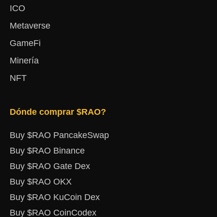
ICO
Metaverse
GameFi
Minería
NFT
Dónde comprar $RAO?
Buy $RAO PancakeSwap
Buy $RAO Binance
Buy $RAO Gate Dex
Buy $RAO OKX
Buy $RAO KuCoin Dex
Buy $RAO CoinCodex