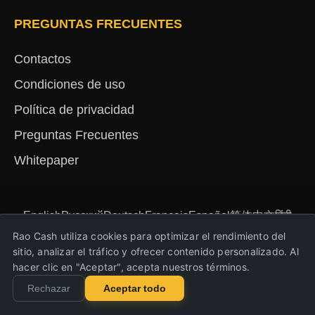
PREGUNTAS FRECUENTES
Contactos
Condiciones de uso
Política de privacidad
Preguntas Frecuentes
Whitepaper
English
Русский
Deutsch
Français
Español
简体中文
हिंदी
Türkçe
Português
Nederlands
Українська
Rao Cash utiliza cookies para optimizar el rendimiento del
sitio, analizar el tráfico y ofrecer contenido personalizado. Al
hacer clic en "Aceptar", acepta nuestros términos.
Copyright © 2023-2026 Rao Cash. Todos los
Rechazar
Aceptar todo
derechos reservados.