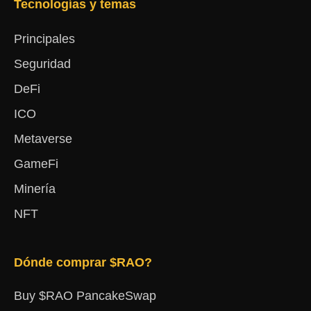
Tecnologías y temas
Principales
Seguridad
DeFi
ICO
Metaverse
GameFi
Minería
NFT
Dónde comprar $RAO?
Buy $RAO PancakeSwap