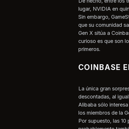
De hecho, entre los 
lugar, NVIDIA en quin
Sin embargo, GameSto
que su comunidad sal
Gen X sitúa a Coinba
curioso es que son lo
primeros.
COINBASE E
La única gran sorpre
descontadas, al igua
Alibaba sólo interes
los miembros de la G
Por supuesto, las 10 
probablemente tambié