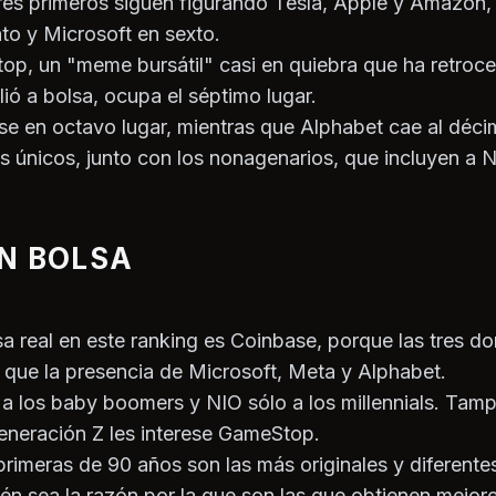
tres primeros siguen figurando Tesla, Apple y Amazon
to y Microsoft en sexto.
p, un "meme bursátil" casi en quiebra que ha retroced
ió a bolsa, ocupa el séptimo lugar.
se en octavo lugar, mientras que Alphabet cae al déci
s únicos, junto con los nonagenarios, que incluyen a Ne
N BOLSA
sa real en este ranking es Coinbase, porque las tres d
l que la presencia de Microsoft, Meta y Alphabet.
a a los baby boomers y NIO sólo a los millennials. Ta
eneración Z les interese GameStop.
primeras de 90 años son las más originales y diferentes
n sea la razón por la que son las que obtienen mejore