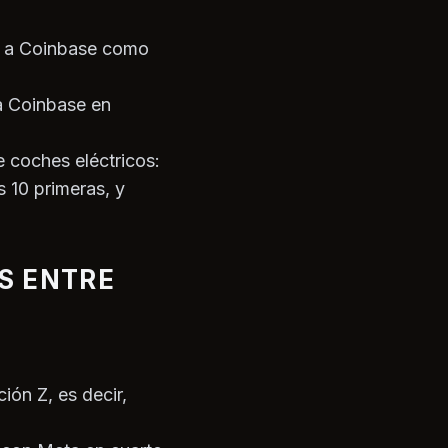
e a Coinbase como
 a Coinbase en
 coches eléctricos:
s 10 primeras, y
S ENTRE
ión Z, es decir,