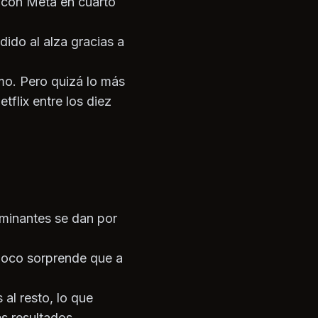
, con Meta en cuarto
ido al alza gracias a
mo. Pero quizá lo más
tflix entre los diez
ominantes se dan por
mpoco sorprende que a
 al resto, lo que
s resultados.