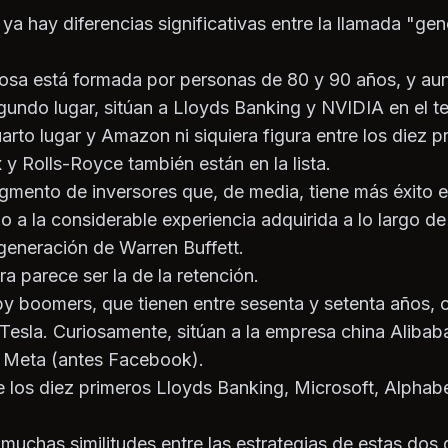
a hay diferencias significativas entre la llamada "gen
iosa está formada por personas de 80 y 90 años, y au
gundo lugar, sitúan a Lloyds Banking y NVIDIA en el te
rto lugar y Amazon ni siquiera figura entre los diez p
 y Rolls-Royce también están en la lista.
egmento de inversores que, de media, tiene más éxito e
a la considerable experiencia adquirida a lo largo de
a generación de Warren Buffett.
a parece ser la de la retención.
aby boomers, que tienen entre sesenta y setenta años, 
sla. Curiosamente, sitúan a la empresa china Alibaba 
 Meta (antes Facebook).
e los diez primeros Lloyds Banking, Microsoft, Alphab
 muchas similitudes entre las estrategias de estas dos