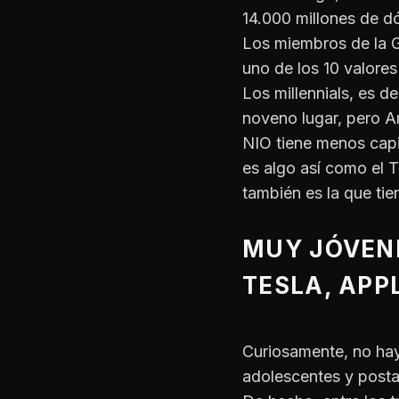
14.000 millones de dó
Los miembros de la 
uno de los 10 valores 
Los millennials, es d
noveno lugar, pero A
NIO tiene menos capi
es algo así como el T
también es la que tie
MUY JÓVENE
TESLA, APP
Curiosamente, no hay 
adolescentes y post