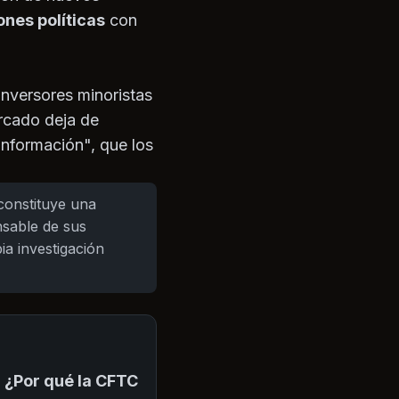
nes políticas
con
 inversores minoristas
rcado deja de
 información", que los
 constituye una
nsable de sus
ia investigación
: ¿Por qué la CFTC