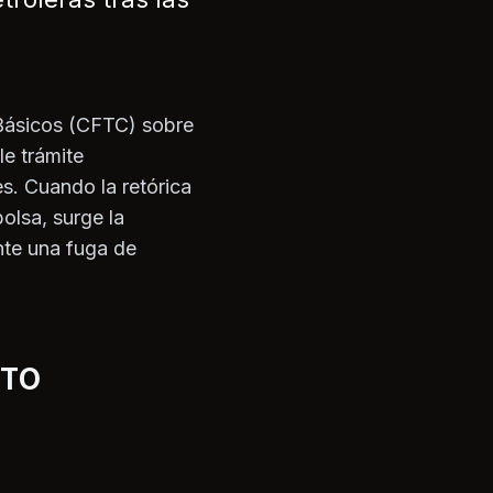
 Básicos (CFTC) sobre
e trámite
es. Cuando la retórica
olsa, surge la
nte una fuga de
NTO