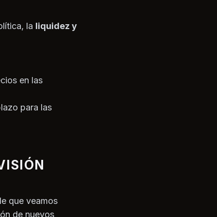
ítica, la
liquidez y
cios en las
plazo para las
VISIÓN
ble que veamos
ción de nuevos