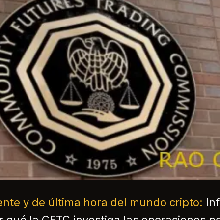
ente y de última hora del mundo cripto:
In
or qué la CFTC investiga las operaciones pe