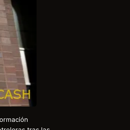
formación
troleras tras las