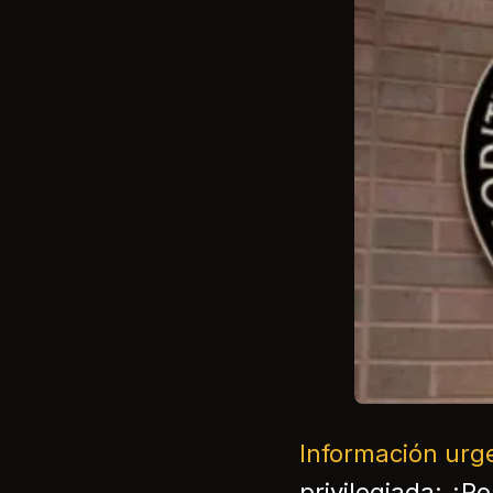
Información urg
privilegiada: ¿P