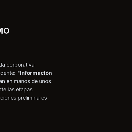
MO
ada corporativa
edente:
"Información
aban en manos de unos
nte las etapas
aciones preliminares