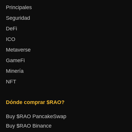
Principales
Seguridad
DeFi
ICO
Metaverse
GameFi
Minería
NFT
Dónde comprar $RAO?
Buy $RAO PancakeSwap
Buy $RAO Binance