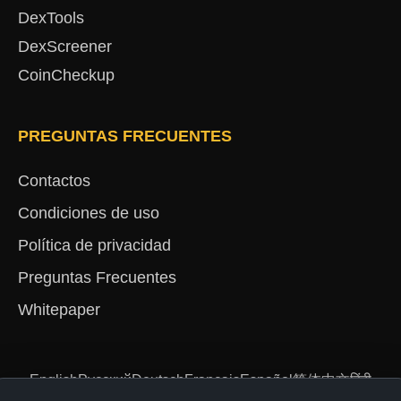
DexTools
DexScreener
CoinCheckup
PREGUNTAS FRECUENTES
Contactos
Condiciones de uso
Política de privacidad
Preguntas Frecuentes
Whitepaper
English
Русский
Deutsch
Français
Español
简体中文
हिंदी