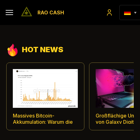
RAO CASH
HOT NEWS
Massives Bitcoin-
Großflächige Unte
Akkumulation: Warum die
von Galaxy Digital:
Preiszone von 63.000
Bestätigter Bitcoin
Dollar zum
Diebstahl durch C