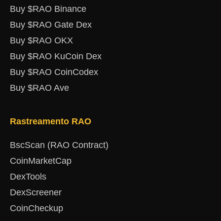
Buy $RAO Binance
Buy $RAO Gate Dex
Buy $RAO OKX
Buy $RAO KuCoin Dex
Buy $RAO CoinCodex
Buy $RAO Ave
Rastreamento RAO
BscScan (RAO Contract)
CoinMarketCap
DexTools
DexScreener
CoinCheckup