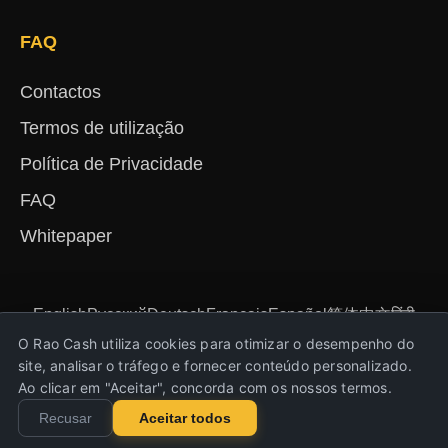
FAQ
Contactos
Termos de utilização
Política de Privacidade
FAQ
Whitepaper
English
Русский
Deutsch
Français
Español
简体中文
हिंदी
Türkçe
Português
Nederlands
Українська
O Rao Cash utiliza cookies para otimizar o desempenho do
site, analisar o tráfego e fornecer conteúdo personalizado.
Ao clicar em "Aceitar", concorda com os nossos termos.
Copyright © 2023-2026 Rao Cash. Todos os
Recusar
Aceitar todos
direitos reservados.