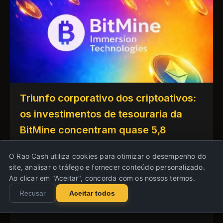
Triunfo corporativo dos criptoativos:
os investimentos de tesouraria da
BitMine concentram quase 5,8
milhões de ETH no balanço da
O Rao Cash utiliza cookies para otimizar o desempenho do
empresa
site, analisar o tráfego e fornecer conteúdo personalizado.
Ao clicar em "Aceitar", concorda com os nossos termos.
A abordagem institucional para a criação de
Recusar
Aceitar todos
reservas de criptomoedas a longo prazo
entre as corporações americanas públicas