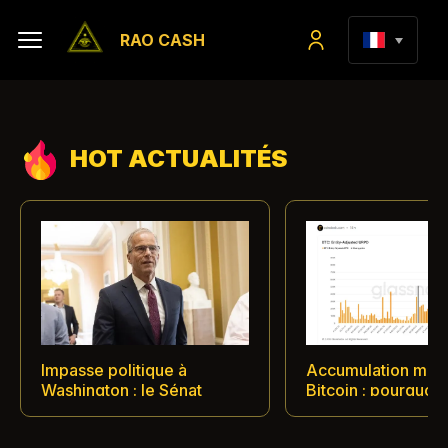
RAO CASH
HOT ACTUALITÉS
Impasse politique à
Accumulation mas
Washington : le Sénat
Bitcoin : pourquoi 
américain reporte le vote
de prix des 63 000
sur le projet de loi
s'est transformée 