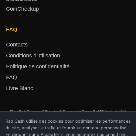
CoinCheckup
FAQ
Contacts
Conditions d'utilisation
Politique de confidentialité
FAQ
Livre Blanc
English
Русский
Deutsch
Français
Español
简体中文
हिंदी
Türkçe
Português
Nederlands
Українська
Rao Cash utilise des cookies pour optimiser les performances
du site, analyser le trafic et fournir un contenu personnalisé.
En cliquant sur « Accepter », vous acceptez nos conditions.