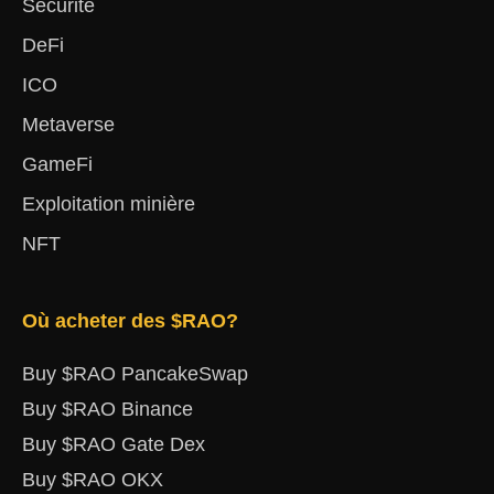
Sécurité
DeFi
ICO
Metaverse
GameFi
Exploitation minière
NFT
Où acheter des $RAO?
Buy $RAO PancakeSwap
Buy $RAO Binance
Buy $RAO Gate Dex
Buy $RAO OKX