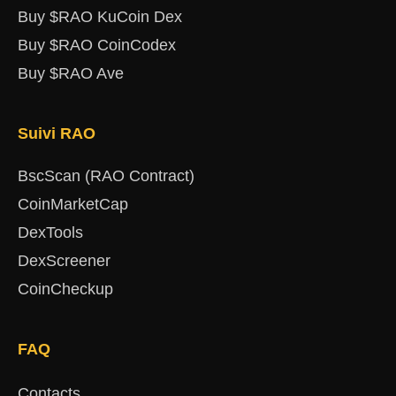
Buy $RAO KuCoin Dex
Buy $RAO CoinCodex
Buy $RAO Ave
Suivi RAO
BscScan (RAO Contract)
CoinMarketCap
DexTools
DexScreener
CoinCheckup
FAQ
Contacts