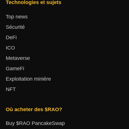
Technologies et sujets
Top news
Sécurité
DeFi
ICO
Metaverse
GameFi
Exploitation minière
NFT
Où acheter des $RAO?
Buy $RAO PancakeSwap