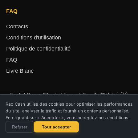
FAQ
Contacts
Conditions d'utilisation
Politique de confidentialité
FAQ
Livre Blanc
English
Русский
Deutsch
Français
Español
简体中文
हिंदी
Türkçe
Português
Nederlands
Українська
Rao Cash utilise des cookies pour optimiser les performances
du site, analyser le trafic et fournir un contenu personnalisé.
En cliquant sur « Accepter », vous acceptez nos conditions.
Copyright © Rao Cash 2023-2026. Tous droits
Refuser
Tout accepter
réservés !