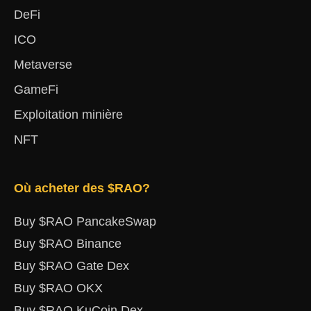
DeFi
ICO
Metaverse
GameFi
Exploitation minière
NFT
Où acheter des $RAO?
Buy $RAO PancakeSwap
Buy $RAO Binance
Buy $RAO Gate Dex
Buy $RAO OKX
Buy $RAO KuCoin Dex