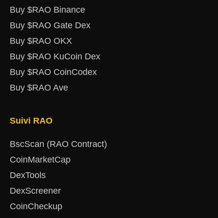
Buy $RAO Binance
Buy $RAO Gate Dex
Buy $RAO OKX
Buy $RAO KuCoin Dex
Buy $RAO CoinCodex
Buy $RAO Ave
Suivi RAO
BscScan (RAO Contract)
CoinMarketCap
DexTools
DexScreener
CoinCheckup