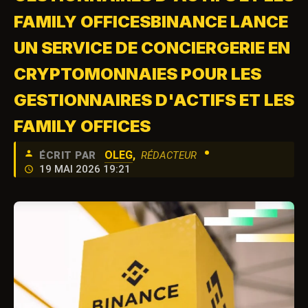
FAMILY OFFICESBINANCE LANCE
UN SERVICE DE CONCIERGERIE EN
CRYPTOMONNAIES POUR LES
GESTIONNAIRES D'ACTIFS ET LES
FAMILY OFFICES
•
OLEG
,
ÉCRIT PAR
RÉDACTEUR
19 MAI 2026 19:21