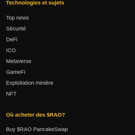
Technologies et sujets
Top news
Sécurité
DeFi
ICO
Metaverse
GameFi
Exploitation minière
NFT
Où acheter des $RAO?
Buy $RAO PancakeSwap