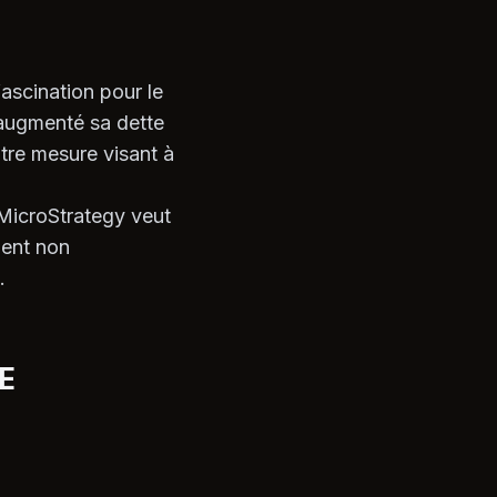
ascination pour le
t augmenté sa dette
utre mesure visant à
 MicroStrategy veut
ment non
.
E