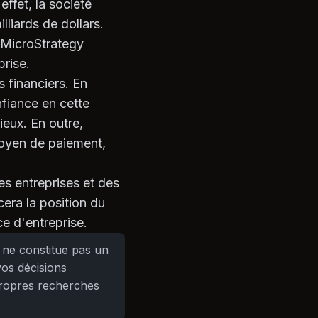
ffet, la société
lliards de dollars.
r MicroStrategy
prise.
s financiers. En
nfiance en cette
ieux. En outre,
moyen de paiement,
es entreprises et des
cera la position du
ce d'entreprise.
 ne constitue pas un
vos décisions
propres recherches