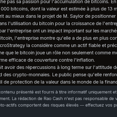
e pas sa passion pour l'accumulation de bitcoins. En e
00 bitcoins, dont la valeur est estimée à plus de 13 mi
crit au mieux dans le projet de M. Saylor de positionne
s l'utilisation du bitcoin pour la croissance de l'entre
par l'entreprise ont un impact important sur les marché
itcoin, l'entreprise montre qu'elle a de plus en plus co
croStrategy la considère comme un actif fiable et préc
ne que le bitcoin joue un rôle non seulement comme 
e efficace de couverture contre l'inflation.
it avoir des répercussions à long terme sur l'attitude d
rd des crypto-monnaies. Le public pense qu'elle renfor
til de protection de la valeur dans le monde de la finan
ontenu présenté est fourni à titre informatif uniquement et
ement. La rédaction de Rao Cash n'est pas responsable de 
ypto-actifs comportent des risques élevés — effectuez vos 