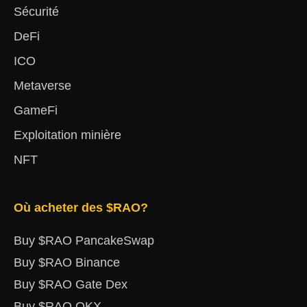
Sécurité
DeFi
ICO
Metaverse
GameFi
Exploitation minière
NFT
Où acheter des $RAO?
Buy $RAO PancakeSwap
Buy $RAO Binance
Buy $RAO Gate Dex
Buy $RAO OKX