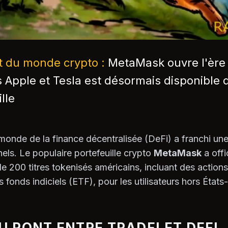
nt du monde crypto :
MetaMask ouvre l'ère 
s Apple et Tesla est désormais disponible
lle
 monde de la finance décentralisée (DeFi) a franchi un
nels. Le populaire portefeuille crypto
MetaMask
a offi
 de 200 titres tokenisés américains, incluant des action
 fonds indiciels (ETF), pour les utilisateurs hors États
 PONT ENTRE TRADFI ET DEFI