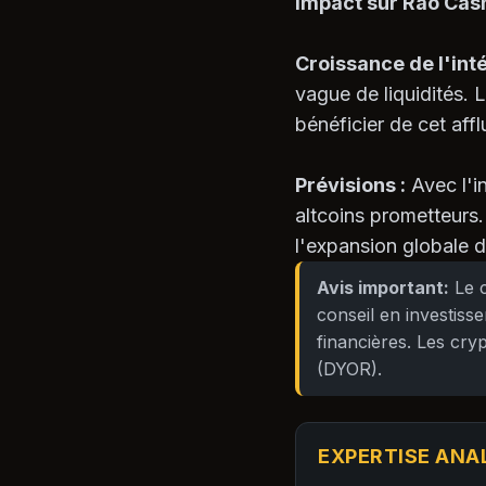
Impact sur Rao Cash
Croissance de l'inté
vague de liquidités.
bénéficier de cet aff
Prévisions :
Avec l'i
altcoins prometteurs.
l'expansion globale du
Avis important:
Le c
conseil en investiss
financières. Les cr
(DYOR).
EXPERTISE ANA