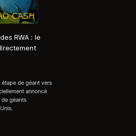
des RWA : le
 directement
e étape de géant vers
ciellement annoncé
s de géants
-Unis.