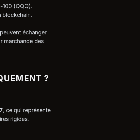
aq-100 (QQQ).
 blockchain.
rs peuvent échanger
eur marchande des
QUEMENT ?
/7
, ce qui représente
res rigides.