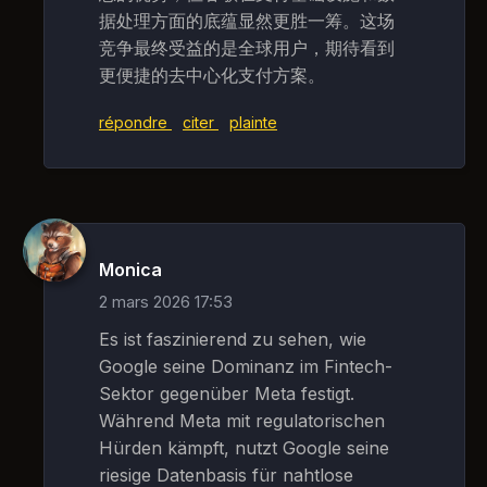
据处理方面的底蕴显然更胜一筹。这场
竞争最终受益的是全球用户，期待看到
更便捷的去中心化支付方案。
répondre
citer
plainte
Monica
2 mars 2026 17:53
Es ist faszinierend zu sehen, wie
Google seine Dominanz im Fintech-
Sektor gegenüber Meta festigt.
Während Meta mit regulatorischen
Hürden kämpft, nutzt Google seine
riesige Datenbasis für nahtlose