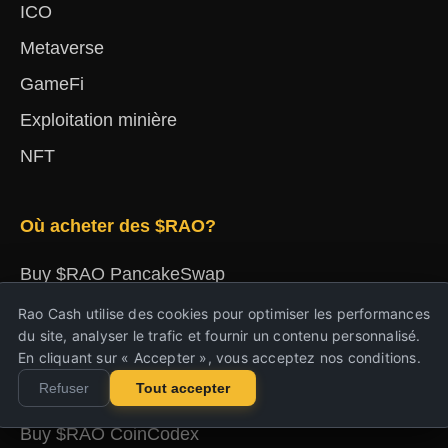
ICO
Metaverse
GameFi
Exploitation minière
NFT
Où acheter des $RAO?
Buy $RAO PancakeSwap
Buy $RAO Binance
Rao Cash utilise des cookies pour optimiser les performances
du site, analyser le trafic et fournir un contenu personnalisé.
Buy $RAO Gate Dex
En cliquant sur « Accepter », vous acceptez nos conditions.
Buy $RAO OKX
Refuser
Tout accepter
Buy $RAO KuCoin Dex
Buy $RAO CoinCodex