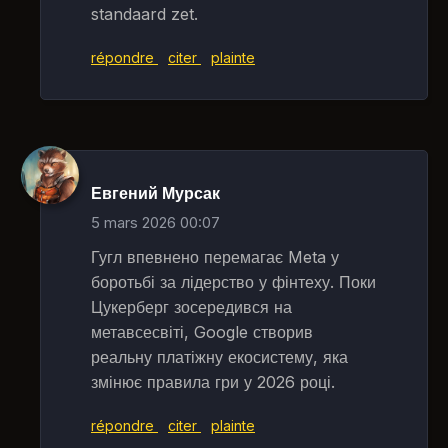
standaard zet.
répondre
citer
plainte
Евгений Мурсак
5 mars 2026 00:07
Гугл впевнено перемагає Meta у
боротьбі за лідерство у фінтеху. Поки
Цукерберг зосередився на
метавсесвіті, Google створив
реальну платіжну екосистему, яка
змінює правила гри у 2026 році.
répondre
citer
plainte