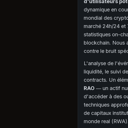
d'utilisateurs po
dynamique en cour
mondial des crypto
marché 24h/24 et 7j
statistiques on-cha
blockchain. Nous ai
contre le bruit spé
L'analyse de l'évé
liquidité, le suivi
contracts. Un élém
RAO
— un actif num
d'accéder à des ou
techniques approfo
de capitaux institu
monde real (RWA)