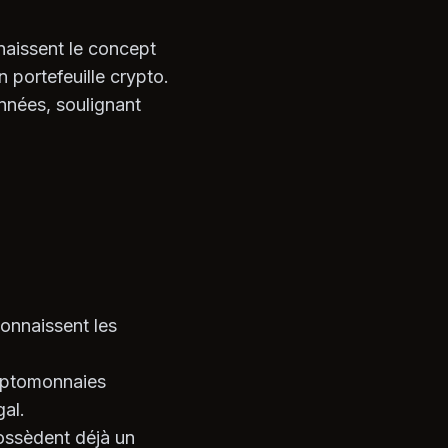
aissent le concept
 portefeuille crypto.
nnées, soulignant
onnaissent les
yptomonnaies
gal.
ossèdent déjà un