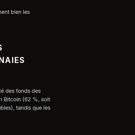
ent bien les
S
NAIES
té des fonds des
 Bitcoin (62 %, soit
bles), tandis que les