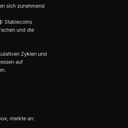
ren sich zunehmend
):
Stablecoins
fachen und die
ulativen Zyklen und
dessen auf
en.
ox, merkte an: