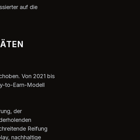
sierter auf die
TÄTEN
rschoben. Von 2021 bis
ay-to-Earn-Modell
rung, der
ederholenden
chreitende Reifung
lay, nachhaltige