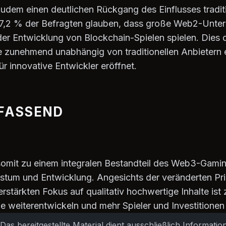
udem einen deutlichen Rückgang des Einflusses traditi
 17,2 % der Befragten glauben, dass große Web2-Unte
der Entwicklung von Blockchain-Spielen spielen. Dies d
e zunehmend unabhängig von traditionellen Anbietern 
r innovative Entwickler eröffnet.
FASSEND
somit zu einem integralen Bestandteil des Web3-Gam
tum und Entwicklung. Angesichts der veränderten Prio
rstärkten Fokus auf qualitativ hochwertige Inhalte ist
le weiterentwickeln und mehr Spieler und Investitione
Das bereitgestellte Material dient ausschließlich Informati