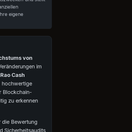
anziellen
hre eigene
achstums von
 Veränderungen im
l
Rao Cash
m hochwertige
r Blockchain-
itig zu erkennen
er die Bewertung
 Sicherheitsaudits