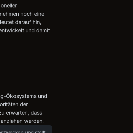
oneller
rnehmen noch eine
eutet darauf hin,
entwickelt und damit
ing-Ökosystems und
ritäten der
 zu erwarten, dass
n anziehen werden.
onszwecken und stellt