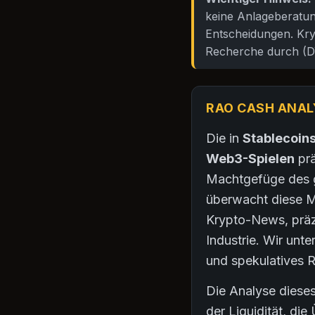
keine Anlageberatung
Entscheidungen. Kry
Recherche durch (D
RAO CASH ANAL
Die in
Stablecoin
Web3-Spielen
prä
Machtgefüge des g
überwacht diese M
Krypto-News, präz
Industrie. Wir unte
und spekulatives 
Die Analyse dieses
der Liquidität, d