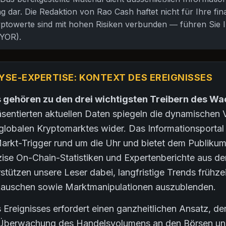
 dar. Die Redaktion von Rao Cash haftet nicht für Ihre fin
ptowerte sind mit hohen Risiken verbunden — führen Sie I
YOR).
YSE-EXPERTISE: KONTEXT DES EREIGNISSES
s gehören zu den drei wichtigsten Treibern des W
sentierten aktuellen Daten spiegeln die dynamischen
lobalen Kryptomarktes wider. Das Informationsporta
arkt-Trigger rund um die Uhr und bietet dem Publiku
ise On-Chain-Statistiken und Expertenberichte aus de
rstützen unsere Leser dabei, langfristige Trends frühze
Rauschen sowie Marktmanipulationen auszublenden.
 Ereignisses erfordert einen ganzheitlichen Ansatz, d
ie Überwachung des Handelsvolumens an den Börsen und