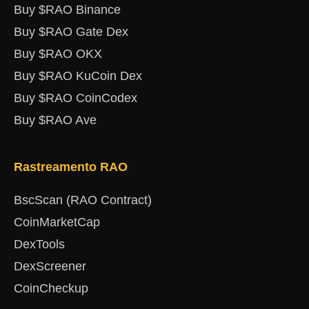
Buy $RAO Binance
Buy $RAO Gate Dex
Buy $RAO OKX
Buy $RAO KuCoin Dex
Buy $RAO CoinCodex
Buy $RAO Ave
Rastreamento RAO
BscScan (RAO Contract)
CoinMarketCap
DexTools
DexScreener
CoinCheckup