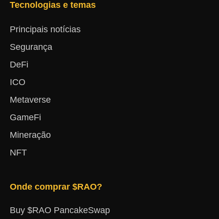
Tecnologias e temas
Principais notícias
Segurança
DeFi
ICO
Metaverse
GameFi
Mineração
NFT
Onde comprar $RAO?
Buy $RAO PancakeSwap