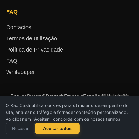
FAQ
Contactos
Termos de utilização
Política de Privacidade
FAQ
Whitepaper
English
Русский
Deutsch
Français
Español
简体中文
हिंदी
Türkçe
Português
Nederlands
Українська
O Rao Cash utiliza cookies para otimizar o desempenho do
site, analisar o tráfego e fornecer conteúdo personalizado.
Ao clicar em "Aceitar", concorda com os nossos termos.
Copyright © Rao Cash 2023-2026. Todos os
Recusar
Aceitar todos
direitos reservados!