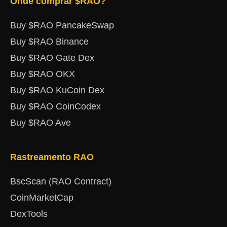
Onde comprar $RAO?
Buy $RAO PancakeSwap
Buy $RAO Binance
Buy $RAO Gate Dex
Buy $RAO OKX
Buy $RAO KuCoin Dex
Buy $RAO CoinCodex
Buy $RAO Ave
Rastreamento RAO
BscScan (RAO Contract)
CoinMarketCap
DexTools