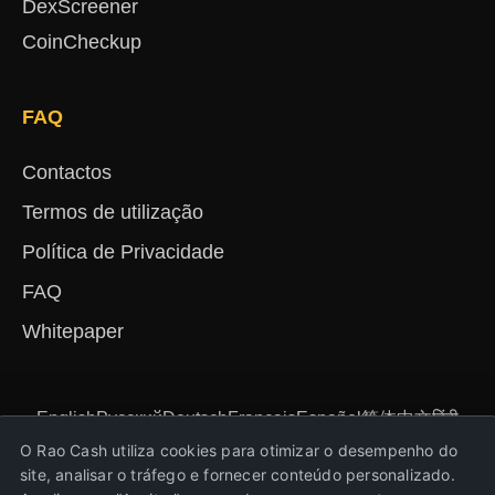
DexScreener
CoinCheckup
FAQ
Contactos
Termos de utilização
Política de Privacidade
FAQ
Whitepaper
English
Русский
Deutsch
Français
Español
简体中文
हिंदी
Türkçe
Português
Nederlands
Українська
O Rao Cash utiliza cookies para otimizar o desempenho do
site, analisar o tráfego e fornecer conteúdo personalizado.