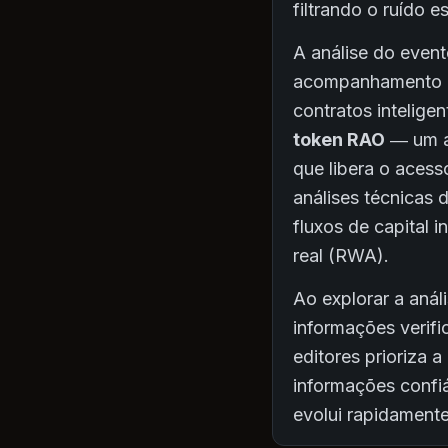
filtrando o ruído 
A análise do event
acompanhamento do
contratos intelige
token RAO
— um at
que libera o acess
análises técnicas 
fluxos de capital 
real (RWA).
Ao explorar a anál
informações verifi
editores prioriza 
informações conf
evolui rapidamente