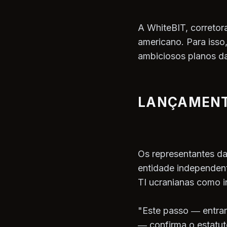
A WhiteBIT, corretor
americano. Para isso
ambiciosos planos da
LANÇAMENT
Os representantes d
entidade independent
TI ucranianas como i
"Este passo — entra
— confirma o estatut