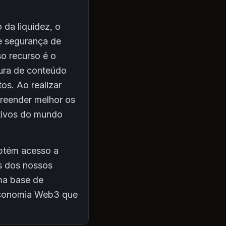
 da liquidez, o
e segurança de
so recurso é o
tura de conteúdo
os. Ao realizar
preender melhor os
ativos do mundo
obtém acesso a
as dos nossos
uma base de
economia Web3 que