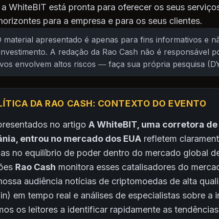
 a WhiteBIT está pronta para oferecer os seus serviços
orizontes para a empresa e para os seus clientes.
 material apresentado é apenas para fins informativos e nã
nvestimento. A redação da Rao Cash não é responsável po
tivos envolvem altos riscos — faça sua própria pesquisa (D
LÍTICA DA RAO CASH: CONTEXTO DO EVENTO
presentados no artigo
A WhiteBIT, uma corretora d
nia, entrou no mercado dos EUA
refletem claramen
as no equilíbrio de poder dentro do mercado global d
ções
Rao Cash
monitora esses catalisadores do merca
nossa audiência notícias de criptomoedas de alta quali
n) em tempo real e análises de especialistas sobre a i
os os leitores a identificar rapidamente as tendência