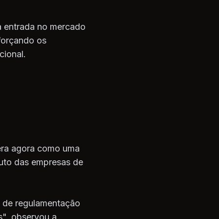
a entrada no mercado
forçando os
cional.
pera agora como uma
tuto das empresas de
a de regulamentação
s", observou a