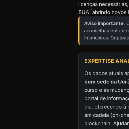
licenças necessárias,
EUA, abrindo novos h
Aviso importante:
O
aconselhamento de i
financeiras. Criptoa
EXPERTISE ANA
Os dados atuais a
com sede na Ucrâ
curso e as mudanç
portal de informa
dia, oferecendo à 
em cadeia (on-chai
blockchain. Ajudam