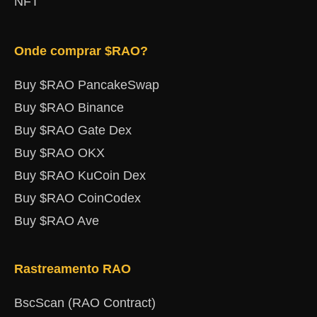
NFT
Onde comprar $RAO?
Buy $RAO PancakeSwap
Buy $RAO Binance
Buy $RAO Gate Dex
Buy $RAO OKX
Buy $RAO KuCoin Dex
Buy $RAO CoinCodex
Buy $RAO Ave
Rastreamento RAO
BscScan (RAO Contract)