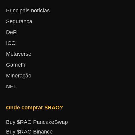
Principais notícias
Segurança
DeFi
ICO
Metaverse
GameFi
Mineração
NFT
Onde comprar $RAO?
Buy $RAO PancakeSwap
Buy $RAO Binance