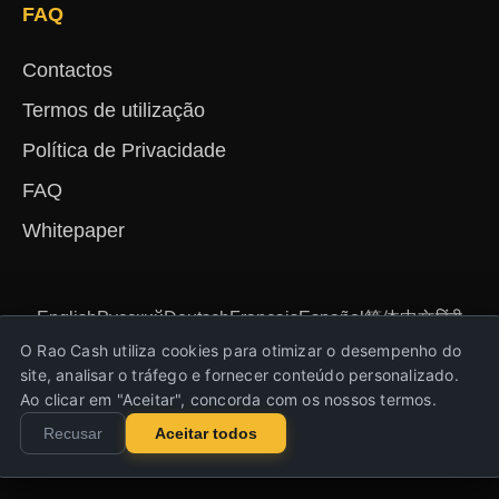
FAQ
Contactos
Termos de utilização
Política de Privacidade
FAQ
Whitepaper
English
Русский
Deutsch
Français
Español
简体中文
हिंदी
Türkçe
Português
Nederlands
Українська
O Rao Cash utiliza cookies para otimizar o desempenho do
site, analisar o tráfego e fornecer conteúdo personalizado.
Ao clicar em "Aceitar", concorda com os nossos termos.
Copyright © Rao Cash 2023-2026. Todos os
Recusar
Aceitar todos
direitos reservados!