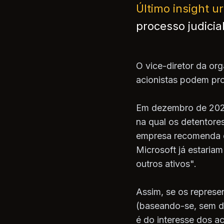
Último insight 
processo judicia
O vice-diretor da or
acionistas podem pro
Em dezembro de 2024
na qual os detentores
empresa recomenda qu
Microsoft já estaria
outros ativos".
Assim, se os represe
(baseando-se, sem dú
é do interesse dos ac