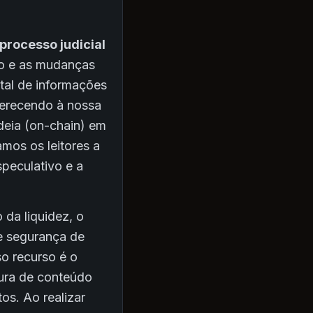
processo judicial
so e as mudanças
tal de informações
ferecendo à nossa
adeia (on-chain) em
amos os leitores a
speculativo e a
 da liquidez, o
e segurança de
so recurso é o
tura de conteúdo
os. Ao realizar