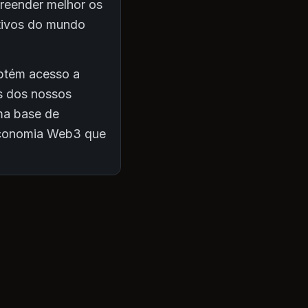
preender melhor os
ativos do mundo
obtém acesso a
as dos nossos
uma base de
economia Web3 que