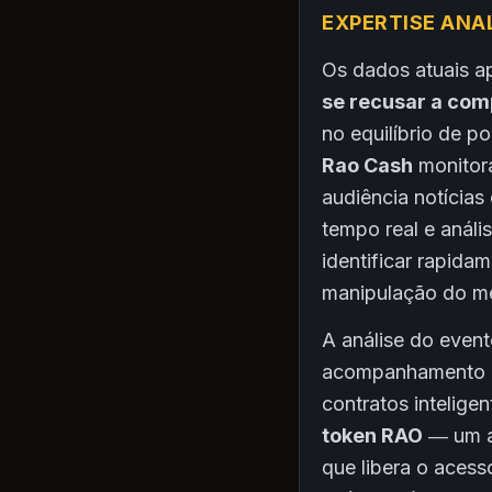
EXPERTISE ANA
Os dados atuais a
se recusar a com
no equilíbrio de p
Rao Cash
monitora
audiência notícias
tempo real e análi
identificar rapida
manipulação do m
A análise do event
acompanhamento do
contratos intelige
token RAO
— um at
que libera o acess