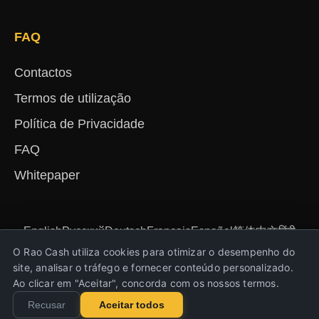
FAQ
Contactos
Termos de utilização
Política de Privacidade
FAQ
Whitepaper
English
Русский
Deutsch
Français
Español
简体中文
हिंदी
Türkçe
Português
Nederlands
Українська
O Rao Cash utiliza cookies para otimizar o desempenho do
site, analisar o tráfego e fornecer conteúdo personalizado.
Ao clicar em "Aceitar", concorda com os nossos termos.
Copyright © Rao Cash 2023-2026. Todos os
Recusar
Aceitar todos
direitos reservados!