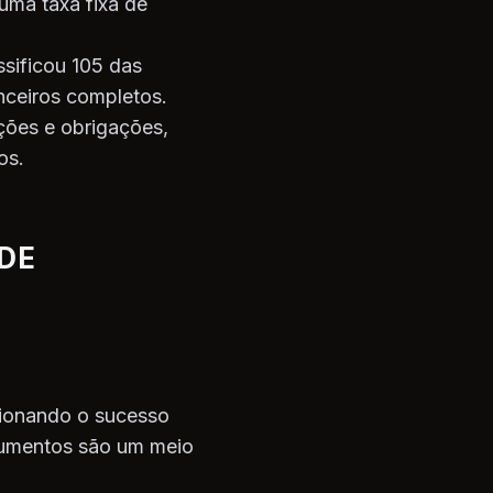
uma taxa fixa de
ssificou 105 das
nceiros completos.
ações e obrigações,
os.
DE
cionando o sucesso
trumentos são um meio