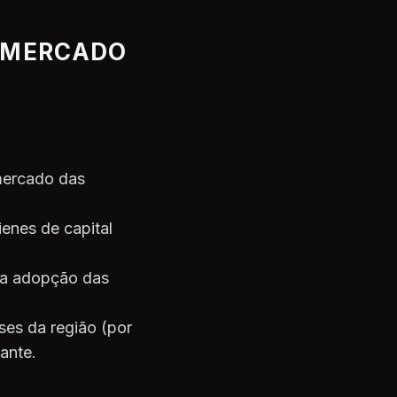
O MERCADO
mercado das
ienes de capital
 a adopção das
es da região (por
ante.