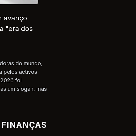
m avanço
a "era dos
adoras do mundo,
a pelos activos
 2026 foi
enas um slogan, mas
 FINANÇAS