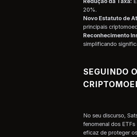
Redução da Taxa:
Es
20%.
Novo Estatuto de At
principais criptomoe
Reconhecimento Ins
simplificando signifi
SEGUINDO O
CRIPTOMOE
No seu discurso, Sa
fenomenal dos ETFs d
eficaz de proteger os