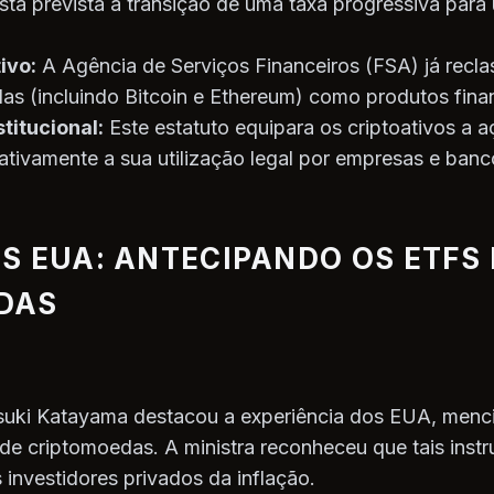
tá prevista a transição de uma taxa progressiva para 
ivo:
A Agência de Serviços Financeiros (FSA) já recla
das (incluindo Bitcoin e Ethereum) como produtos fina
titucional:
Este estatuto equipara os criptoativos a 
cativamente a sua utilização legal por empresas e banc
S EUA: ANTECIPANDO OS ETFS 
DAS
tsuki Katayama destacou a experiência dos EUA, men
e criptomoedas. A ministra reconheceu que tais ins
 investidores privados da inflação.