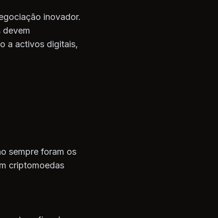
egociação inovador.
is devem
a activos digitais,
pão sempre foram os
om criptomoedas