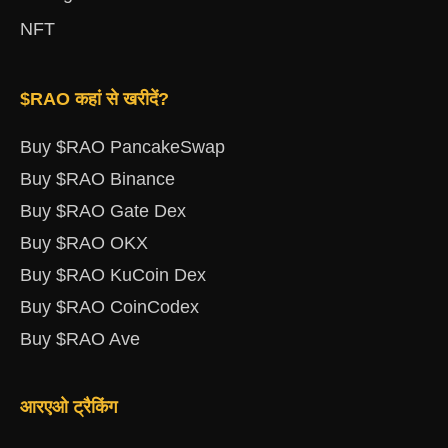
NFT
$RAO कहां से खरीदें?
Buy $RAO PancakeSwap
Buy $RAO Binance
Buy $RAO Gate Dex
Buy $RAO OKX
Buy $RAO KuCoin Dex
Buy $RAO CoinCodex
Buy $RAO Ave
आरएओ ट्रैकिंग