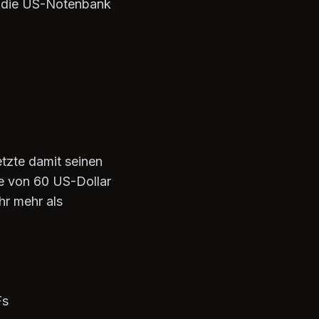
h die US-Notenbank
etzte damit seinen
e von 60 US-Dollar
hr mehr als
Fs