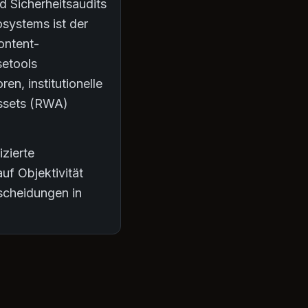
 Sicherheitsaudits
osystems ist der
ontent-
setools
en, institutionelle
Assets (RWA)
izierte
uf Objektivität
tscheidungen in