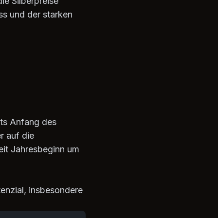
ie Silberpreise
s und der starken
its Anfang des
r auf die
seit Jahresbeginn um
tenzial, insbesondere