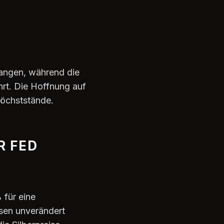
angen, während die
hrt. Die Hoffnung auf
Höchststände.
R FED
 für eine
nsen unverändert