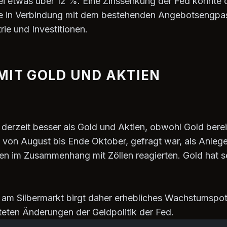
bei etwas über 12 %. Eine Zinssenkung der Fed könnte d
re in Verbindung mit dem bestehenden Angebotsengpas
ie und Investitionen.
MIT GOLD UND AKTIEN
h derzeit besser als Gold und Aktien, obwohl Gold bere
 von August bis Ende Oktober, gefragt war, als Anlege
iken im Zusammenhang mit Zöllen reagierten. Gold hat 
on am Silbermarkt birgt daher erhebliches Wachstumspo
teten Änderungen der Geldpolitik der Fed.