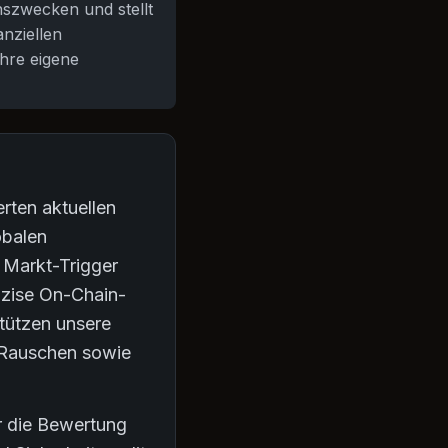
onszwecken und stellt
anziellen
hre eigene
rten aktuellen
obalen
 Markt-Trigger
äzise On-Chain-
stützen unsere
s Rauschen sowie
er die Bewertung