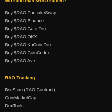
Wo kann man $RAO kaufen?
Buy $RAO PancakeSwap
Buy $RAO Binance
Buy $RAO Gate Dex
Buy $RAO OKX
Buy $RAO KuCoin Dex
Buy $RAO CoinCodex
Buy $RAO Ave
RAO-Tracking
BscScan (RAO Contract)
CoinMarketCap
DexTools