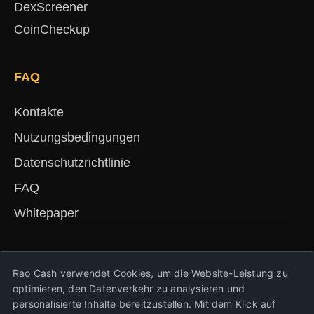
DexScreener
CoinCheckup
FAQ
Kontakte
Nutzungsbedingungen
Datenschutzrichtlinie
FAQ
Whitepaper
English
Русский
Deutsch
Français
Español
简体中文
हिंदी
Rao Cash verwendet Cookies, um die Website-Leistung zu
Türkçe
Português
Nederlands
Українська
optimieren, den Datenverkehr zu analysieren und
personalisierte Inhalte bereitzustellen. Mit dem Klick auf