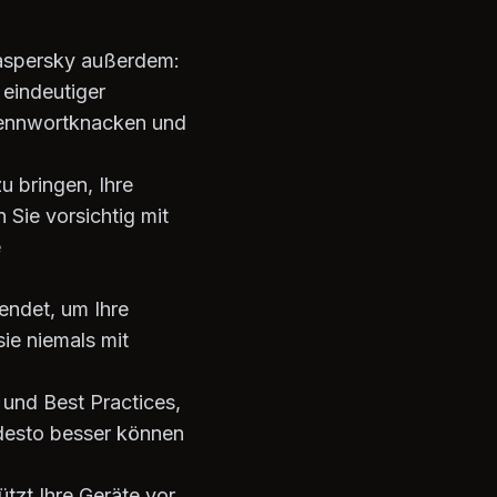
Kaspersky außerdem:
 eindeutiger
 Kennwortknacken und
u bringen, Ihre
Sie vorsichtig mit
e
wendet, um Ihre
ie niemals mit
 und Best Practices,
desto besser können
tzt Ihre Geräte vor