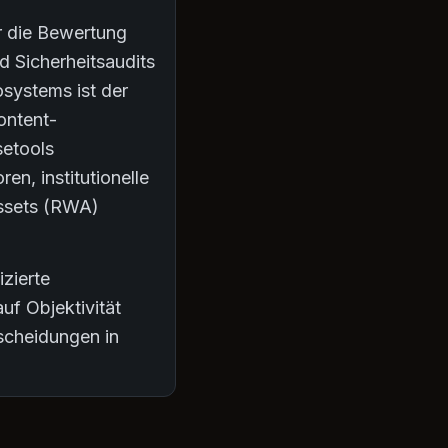
er die Bewertung
 Sicherheitsaudits
osystems ist der
ontent-
setools
en, institutionelle
Assets (RWA)
izierte
uf Objektivität
tscheidungen in