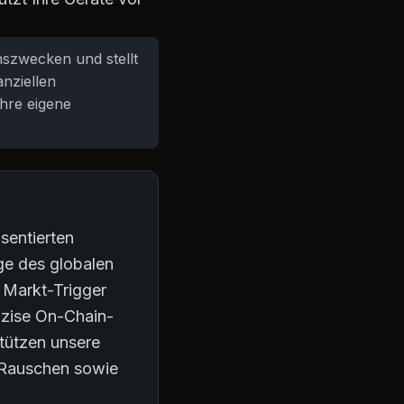
onszwecken und stellt
anziellen
hre eigene
sentierten
ge des globalen
 Markt-Trigger
äzise On-Chain-
stützen unsere
s Rauschen sowie