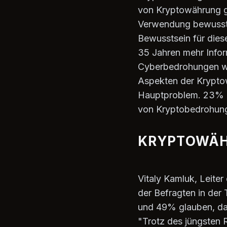
von Kryptowährung gl
Verwendung bewusst s
Bewusstsein für dies
35 Jahren mehr Info
Cyberbedrohungen wie
Aspekten der Krypto
Hauptproblem. 23% de
von Kryptobedrohun
KRYPTOWÄH
Vitaly Kamluk, Leite
der Befragten in der
und 49% glauben, das
"Trotz des jüngsten