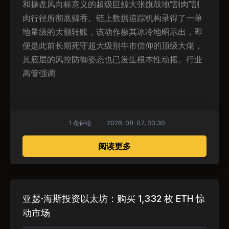
和操盘风向标意义的超级巨鲸大张旗鼓地“割肉”割
肉行径所彻底鲸吞。链上数据追踪机构录得了一单
地量级的大额转账，该动作极其冰冷地昭示出，即
便是此前长期死守超大级别牛市信仰的顶级大佬，
其底层的风控防御姿态也已发生根本性动摇。行业
高管强调
1 条评论
2026-08-07, 03:30
关于 阿瑟·海斯被迫清仓：Bi
阅读更多
亚瑟·海斯投资以太坊：购买 1,332 枚 ETH 惊
动市场