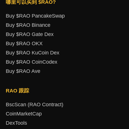
哪里可以买到 $RAO?
Buy $RAO PancakeSwap
Buy $RAO Binance
Buy $RAO Gate Dex
Buy $RAO OKX
Buy $RAO KuCoin Dex
Buy $RAO CoinCodex
Buy $RAO Ave
RAO 跟踪
BscScan (RAO Contract)
CoinMarketCap
DexTools