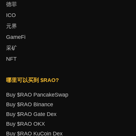
德菲
ICO
元界
GameFi
采矿
NFT
哪里可以买到 $RAO?
Buy $RAO PancakeSwap
Buy $RAO Binance
Buy $RAO Gate Dex
Buy $RAO OKX
Buy $RAO KuCoin Dex