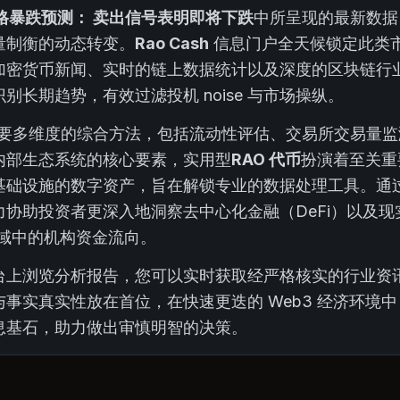
 价格暴跌预测： 卖出信号表明即将下跌
中所呈现的最新数据
量制衡的动态转变。
Rao Cash
信息门户全天候锁定此类
加密货币新闻、实时的链上数据统计以及深度的区块链行
别长期趋势，有效过滤投机 noise 与市场操纵。
剖析需要多维度的综合方法，包括流动性评估、交易所交易量
内部生态系统的核心要素，实用型
RAO 代币
扮演着至关重
基础设施的数字资产，旨在解锁专业的数据处理工具。通
协助投资者更深入地洞察去中心化金融（DeFi）以及现
领域中的机构资金流向。
台上浏览分析报告，您可以实时获取经严格核实的行业资
事实真实性放在首位，在快速更迭的 Web3 经济环境
息基石，助力做出审慎明智的决策。