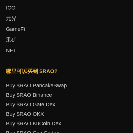
ICO
元界
GameFi
采矿
NFT
哪里可以买到 $RAO?
Buy $RAO PancakeSwap
Buy $RAO Binance
Buy $RAO Gate Dex
Buy $RAO OKX
Buy $RAO KuCoin Dex
Buy $RAO CoinCodex