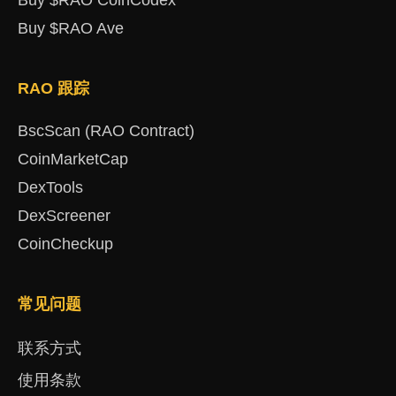
Buy $RAO Ave
RAO 跟踪
BscScan (RAO Contract)
CoinMarketCap
DexTools
DexScreener
CoinCheckup
常见问题
联系方式
使用条款