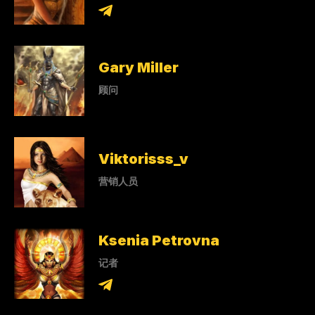
Gary Miller
顾问
Viktorisss_v
营销人员
Ksenia Petrovna
记者