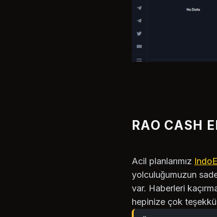
RAO CASH E
Acil planlarımız
IndoE
yolculuğumuzun sadec
var. Haberleri kaçırm
hepinize çok teşekkür 