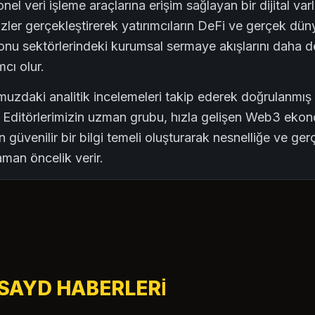
el veri işleme araçlarına erişim sağlayan bir dijital varlı
lizler gerçekleştirerek yatırımcıların DeFi ve gerçek düny
u sektörlerindeki kurumsal sermaye akışlarını daha d
cı olur.
umuzdaki analitik incelemeleri takip ederek doğrulanmı
ız. Editörlerimizin uzman grubu, hızla gelişen Web3 ekon
n güvenilir bir bilgi temeli oluşturarak nesnelliğe ve ger
man öncelik verir.
NSAYD HABERLERI