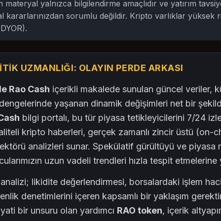
materyal yalnızca bilgilendirme amaçlıdır ve yatırım tavsiye
l kararlarınızdan sorumlu değildir. Kripto varlıklar yüksek r
 (DYOR).
TIK UZMANLIĞI: OLAYIN PERDE ARKASI
'de Rao Cash
içerikli makalede sunulan güncel veriler, k
dengelerinde yaşanan dinamik değişimleri net bir şekil
Cash
bilgi portalı, bu tür piyasa tetikleyicilerini 7/24 i
iteli kripto haberleri, gerçek zamanlı zincir üstü (on-cha
ktörü analizleri sunar. Spekülatif gürültüyü ve piyasa 
cularımızın uzun vadeli trendleri hızla tespit etmelerine
nalizi; likidite değerlendirmesi, borsalardaki işlem haci
enlik denetimlerini içeren kapsamlı bir yaklaşım gerektiri
yati bir unsuru olan yardımcı
RAO token
, içerik altyap