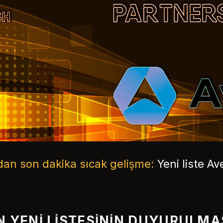
dan son dakika sıcak gelişme:
Yeni liste A
N YENI LISTESININ DUYURULMA