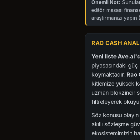
Önemli Not:
Sunulan 
editör masası finansa
araştırmanızı yapın
RAO CASH ANALI
Yeni liste Ave.ai
piyasasındaki güç 
koymaktadır.
Rao 
kitlemize yüksek kal
uzman blokzincir se
filtreleyerek okuyu
Söz konusu olayın a
akıllı sözleşme güv
ekosistemimizin ha