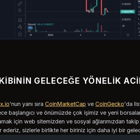
KIBININ GELECEĞE YÖNELIK ACI
x.io
'nun yanı sıra
CoinMarketCap
ve
CoinGecko
'da li
e başlangıcı ve önümüzde çok işimiz ve yeni borsalard
amak için web sitemizden ve sosyal ağlarımızdan takip 
ederiz, sizlerle birlikte her biriniz için daha iyi bir gel