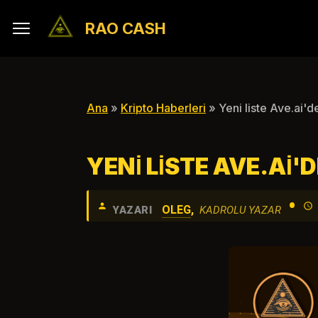
RAO CASH
Ana
»
Kripto Haberleri
» Yeni liste Ave.ai'
YENI LISTE AVE.AI'
•
OLEG
,
YAZARI
KADROLU YAZAR