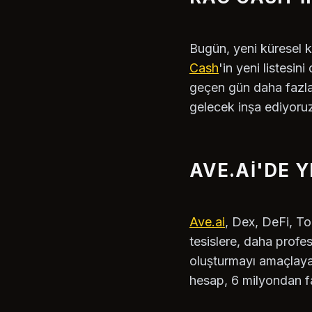
Bugün, yeni küresel k
Cash
'in yeni listesi
geçen gün daha fazla ye
gelecek inşa ediyoru
AVE.AI'DE Y
Ave.ai
, Dex, DeFi, To
tesislere, daha profe
oluşturmayı amaçlayan
hesap, 6 milyondan faz