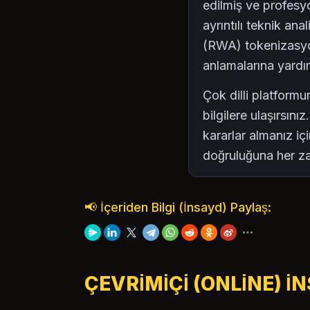
edilmiş ve profesyon
ayrıntılı teknik ana
(RWA) tokenizasyon
anlamalarına yardım
Çok dilli platform
bilgilere ulaşırsın
kararlar almanız içi
doğruluğuna her za
📢 İçeriden Bilgi (İnsayd) Paylaş:
ÇEVRIMIÇI (ONLINE) İ