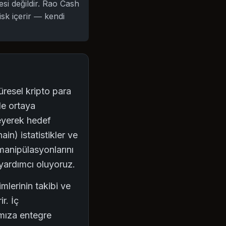
si değildir. Rao Cash
isk içerir — kendi
üresel kripto para
de ortaya
zleyerek hedef
in) istatistikler ve
manipülasyonlarını
 yardımcı oluyoruz.
mlerinin takibi ve
r. İç
ımıza entegre