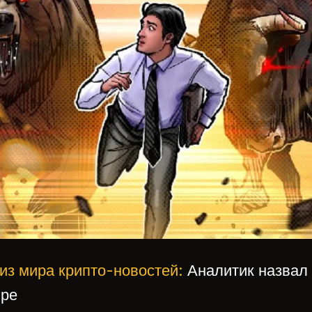
из мира крипто-новостей:
Аналитик назвал
бре