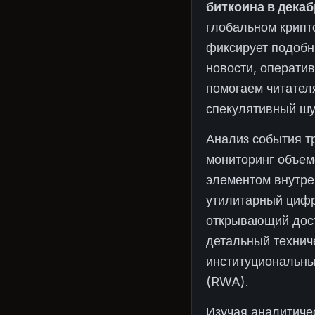
биткоина в декаб
глобальном крип
фиксирует подобн
новости, операти
помогаем читател
спекулятивный шу
Анализ события т
мониторинг объем
элементом внутре
утилитарный цифр
открывающий дост
детальный технич
институциональны
(RWA).
Изучая аналитиче