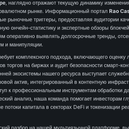
ре
, наглядно отражают текущую динамику изменени
товалютном рынке. Информационный портал
Rao Ca
ые рыночные триггеры, предоставляя аудитории кач
вную ончейн-статистику и экспертные обзоры блокче
ям оперативно выявлять долгосрочные тренды, отсе
м и манипуляции.
ребует комплексного подхода, включающего оценку 
ов торгов на биржах и аудит безопасности смарт-ко
нней экосистемы нашего ресурса выступает служеб
овой актив, интегрированный в контентную инфраст
уп к профессиональным инструментам обработки д
еский анализ, наша команда помогает инвесторам г
е потоки капитала в секторах DeFi и токенизации ре
ский разбор на нашей мультиязычной платформе, вы