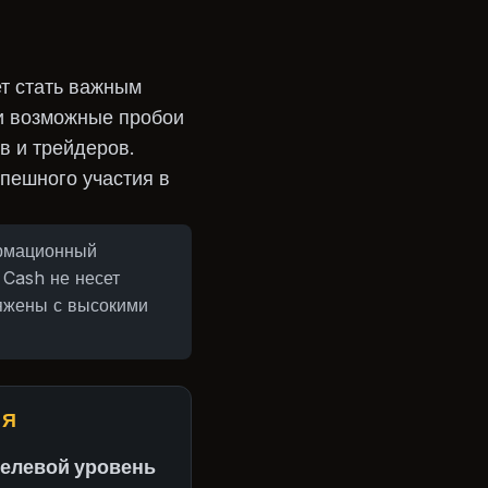
ет стать важным
и возможные пробои
в и трейдеров.
пешного участия в
ормационный
 Cash не несет
яжены с высокими
ИЯ
целевой уровень