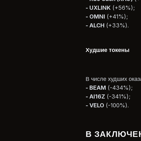
- UXLINK
(+56%);
- OMNI
(+41%);
- ALCH
(+33%).
Худшие токены
В числе худших ока
- BEAM
(-434%);
- AI16Z
(-341%);
- VELO
(-100%).
В ЗАКЛЮЧЕ