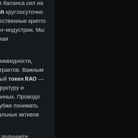
я баланса сил на
sh
круглосуточно
ественные крипто
йн-индустрии. Мы
кая
ликвидности,
нтрактов. Важным
ный
токен RAO
—
руктуру и
анных. Проводя
лубже понимать
альных активов
 получаете