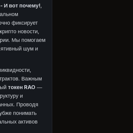
- И вот почему!
,
бальном
очно фиксирует
крипто новости,
трии. Мы помогаем
лятивный шум и
ликвидности,
нтрактов. Важным
ный
токен RAO
—
руктуру и
анных. Проводя
лубже понимать
альных активов