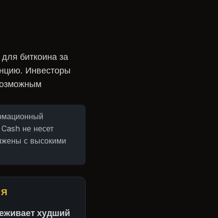
 для биткоина за
енцию. Инвесторы
 возможным
ормационный
 Cash не несет
яжены с высокими
ИЯ
реживает худший