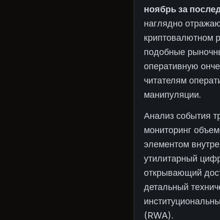
ноябрь за послед
наглядно отражаю
криптовалютном 
подобные рыночны
оперативную онче
читателям операт
манипуляции.
Анализ события т
мониторинг объем
элементом внутре
утилитарный цифр
открывающий дост
детальный технич
институциональны
(RWA).