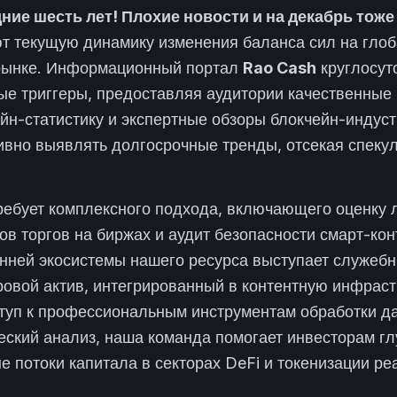
ние шесть лет! Плохие новости и на декабрь тоже 
т текущую динамику изменения баланса сил на гло
рынке. Информационный портал
Rao Cash
круглосут
е триггеры, предоставляя аудитории качественные 
йн-статистику и экспертные обзоры блокчейн-индус
ивно выявлять долгосрочные тренды, отсекая спеку
ребует комплексного подхода, включающего оценку 
ов торгов на биржах и аудит безопасности смарт-ко
нней экосистемы нашего ресурса выступает служеб
овой актив, интегрированный в контентную инфраст
уп к профессиональным инструментам обработки д
еский анализ, наша команда помогает инвесторам г
е потоки капитала в секторах DeFi и токенизации ре